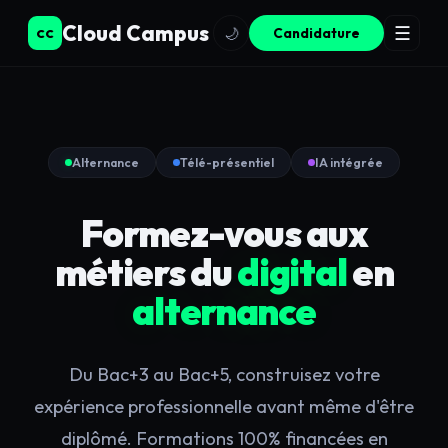
Cloud Campus
☰
🌙
Candidature
CC
Alternance
Télé-présentiel
IA intégrée
Formez-vous
aux
métiers
du
digital
en
alternance
Du Bac+3 au Bac+5, construisez votre
expérience professionnelle avant même d'être
diplômé. Formations 100% financées en