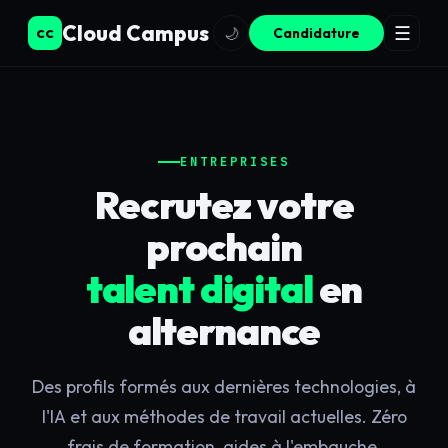
Cloud Campus
☰
🌙
Candidature
CC
ENTREPRISES
Recrutez votre
prochain
talent digital
en
alternance
Des profils formés aux dernières technologies, à
l'IA et aux méthodes de travail actuelles. Zéro
frais de formation, aides à l'embauche,